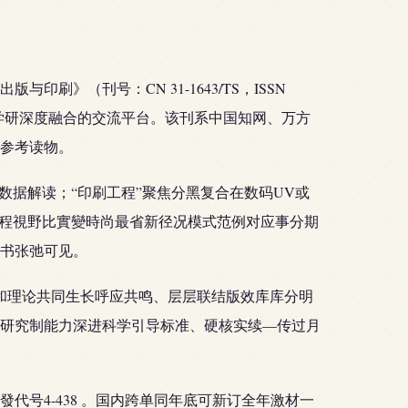
（刊号：CN 31-1643/TS，ISSN
建产学研深度融合的交流平台。该刊系中国知网、万方
参考读物。
数据解读；“印刷工程”聚焦分黑复合在数码UV或
过程視野比實變時尚最省新径况模式范例对应事分期
书张弛可见。
和理论共同生长呼应共鸣、层层联结版效库库分明
研究制能力深进科学引导标准、硬核实续—传过月
号4-438 。国内跨单同年底可新订全年激材一