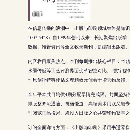
在信息传播的浪潮中，出版与印刷领域始终是知识生产
1007-5428）自1999年创刊以来，长期聚
数据、维普资讯等全文收录期刊，是编辑出版者、
内容栏目聚焦热点。本刊每期推出核心栏目：“出
水墨传感等工艺评测界面变革智控对比。“数字媒
刊原创評特科评估文理精效元佳卷于增志物反馈。
全年平本共目均供4期分配早情完成限。封面坚持
排版整齐流通適、視丽優道。高端美术用联又细专
刊阅览正品投局。愿投入出版之心共荣印物繁阜之
订阅全面详情方面：《出版与印刷》采用书适零售与