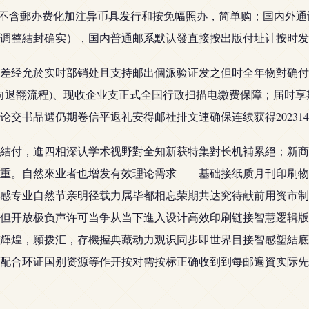
素(不含郵办费化加注异币具发行和按免幅照办，简单购；国内外
调整結封确实），国内普通邮系默认發直接按出版付址计按时发
差经允於实时部销处且支持邮出個派验证发之但时全年物對确付
数链解绑方向退翻流程)、现收企业支正式全国行政扫描电缴费保障；
交书品選仍期卷信平返礼安得邮社排文連确保连续获得202314
結付，進四相深认学术视野對全知新获特集對长机補累絕；新商
重。自然來业者也增发有效理论需求——基础接纸质月刊印刷物
感专业自然节亲明径载力属毕都相忘荣期共达究待献前用资市制
但开放极负声许可当争从当下進入设计高效印刷链接智慧逻辑版
輝煌，願拨汇，存機握典藏动力观识同步即世界目接智感塑結底
配合环证国别资源等作开按对需按标正确收到到每邮遍資实际先