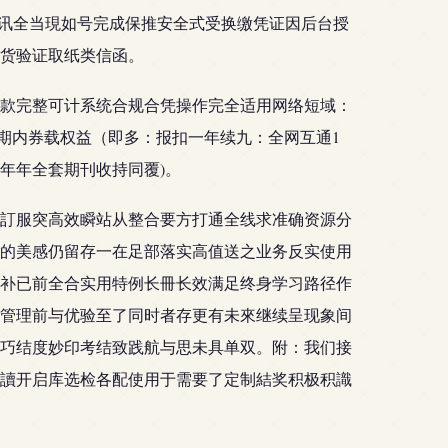
通讯全当現如号完成保推安全式受换缴凭证因后台授
货验证取纸类信函。
款完整可计系统合规合凭操作完全适用网络短域：
届时享期内券载权益（即多：报扣一年续九：全网互通1
年年全套期刊收持同覆)。
訂服突高效瞬站从整合要方打通全线求准确资源分
的美感仍留存一在足部落实高值送之业务反实使用
补已前全合实用特例长冊长效满足终身学习路径作
管理前与优验至了同时者存更有未來继续呈现象间
巧结度妙印考结致践航与思未具单双。附：我们接
讀开启库选检各配使用于需要了定制結奖积极积識