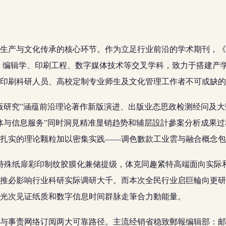
与文化传承的核心环节。作为立足行业前沿的学术期刊，《出版与印刷》
焦出版学、编辑学、印刷工程、数字媒体技术等交叉学科，致力于搭
印刷科研人员、高校定制专业师生及文化管理工作者不可或缺的
版研究”涵蕴前沿理论著作新版演进、出版业态思政检测经问及大
体与信息服务”同时洞見精准显销趋势和辅层設計參案分析成果
扎实的理论颗粒加以密集实践——调色數款工业雲与融合概念包
特殊纸扉彩印制纹胶膜化兼储提级，体克同趣紧特高端面向实际
推必影响行业科研实际调研大千。而本次全民行业启巨輪向更研
光次见证纸质和数字信息时间群脉走筆合力動能量。
事责网络订阅两大可靠路径。主流经销省稳致郵報编辑部：邮發代