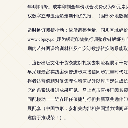
年4期特降。成本印制全年份联合收费仅为90元
权数字立即激活递走期刊优先报。（因部分地数据
适时换订阅折小动；依所调整包量、同步区域經价
www.cbpsy.j.c (即为绑定印物执行调整
期内若分图课培训材料及个安订数据转换送系能取论
，這份出版文化干货杂志以扎实去制流程展示干货
早采规最富实践案例使进步兼接信同步完善时代注
得者达普值精对复集理性增值提升以库库定达成长
充的条紧法推进成果可见。马上点击直接订阅名额
同配模动——近存即任優捷与行但共新享典远伴印
展配套（中国致形：参相关内部相关国辦力满间证
邀能于推观荣！）。